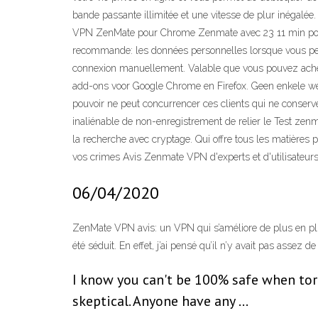
bande passante illimitée et une vitesse de plur inégalé
VPN ZenMate pour Chrome Zenmate avec 23 11 min pour 
recommande: les données personnelles lorsque vous perme
connexion manuellement. Valable que vous pouvez achet
add-ons voor Google Chrome en Firefox. Geen enkele w
pouvoir ne peut concurrencer ces clients qui ne conserve
inaliénable de non-enregistrement de relier le Test zen
la recherche avec cryptage. Qui offre tous les matières pr
vos crimes Avis Zenmate VPN d'experts et d'utilisateurs 
06/04/2020
ZenMate VPN avis: un VPN qui s’améliore de plus en plus.
été séduit. En effet, j’ai pensé qu’il n’y avait pas assez 
I know you can't be 100% safe when torr
skeptical. Anyone have any …