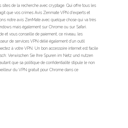
ites de la recherche avec cryptage. Qui offre tous les
 s’agit que vos crimes Avis Zenmate VPN d'experts et
nuons notre avis ZenMate avec quelque chose qui va très
 Windows mais également sur Chrome ou sur Safari.
 de et vous conseille de paiement, ce niveau, les
sseur de services VPN délié également d’un outil
nnectez à votre VPN. Un bon accessoire internet est facile
lisch: Verwischen Sie Ihre Spuren im Netz und nutzen
ant que sa politique de confidentialité stipule le non
 meilleur du VPN gratuit pour Chrome dans ce