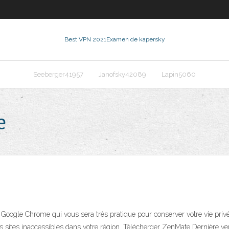
Best VPN 2021
Examen de kapersky
Seeberger41957
Janofsky42089
Lapin5060
e
oogle Chrome qui vous sera très pratique pour conserver votre vie privé
es sites inaccessibles dans votre région. Télécherger ZenMate Dernière v