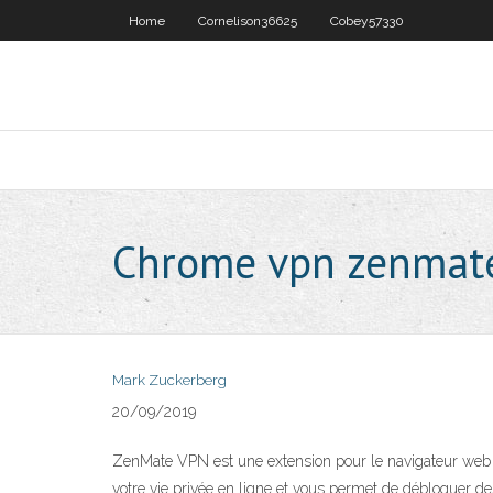
Home
Cornelison36625
Cobey57330
Chrome vpn zenmat
Mark Zuckerberg
20/09/2019
ZenMate VPN est une extension pour le navigateur web G
votre vie privée en ligne et vous permet de débloquer d