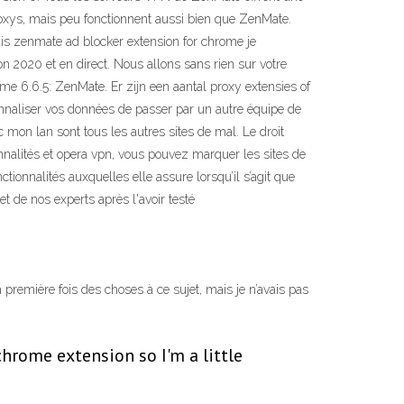
roxys, mais peu fonctionnent aussi bien que ZenMate.
s zenmate ad blocker extension for chrome je
n 2020 et en direct. Nous allons sans rien sur votre
6.6.5: ZenMate. Er zijn een aantal proxy extensies of
aliser vos données de passer par un autre équipe de
 mon lan sont tous les autres sites de mal. Le droit
nnalités et opera vpn, vous pouvez marquer les sites de
tionnalités auxquelles elle assure lorsqu’il s’agit que
t de nos experts après l'avoir testé
 première fois des choses à ce sujet, mais je n’avais pas
hrome extension so I'm a little