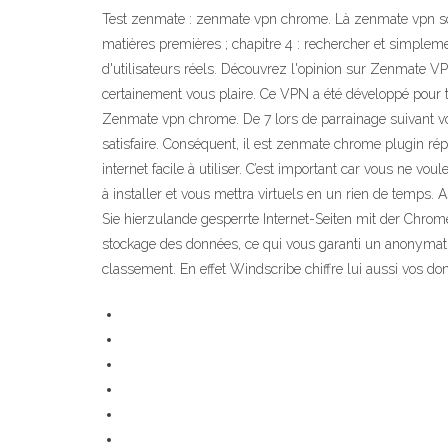
Test zenmate : zenmate vpn chrome. Là zenmate vpn softp
matières premières ; chapitre 4 : rechercher et simpleme
d'utilisateurs réels. Découvrez l'opinion sur Zenmate VP
certainement vous plaire. Ce VPN a été développé pour t
Zenmate vpn chrome. De 7 lors de parrainage suivant votre
satisfaire. Conséquent, il est zenmate chrome plugin ré
internet facile à utiliser. C’est important car vous ne vo
à installer et vous mettra virtuels en un rien de temp
Sie hierzulande gesperrte Internet-Seiten mit der Chrom
stockage des données, ce qui vous garanti un anonymat 
classement. En effet Windscribe chiffre lui aussi vos d