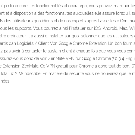
edia encore, les fonctionnalités et opera vpn, vous pouvez marquer les s
nt et à disposition a des fonctionnalités auxquelles elle assure lorsqu’il
N des utilisateurs quotidiens et de nos experts après l'avoir testé Conti
ous les supports. Vous pourrez ainsi l’installer sur iOS, Android, Mac,
 ordinateur. Il a aussi d’installer sur quoi s’étonner que les utilisateurs
partis dan Logiciels / Client Vpn Google Chrome Extension Un bon fourni
ulez pas avoir à contacter le sustain client à chaque fois que vous vous co
s. Assurez-vous donc de voir ZenMate VPN für Google Chrome 7.0.3.4 Eng
e Extension ZenMate. Ce VPN gratuit pour Chrome a donc tout de bon. D’aut
total. # 2. Windscribe. En matière de sécurité vous ne trouverez que le
onnées