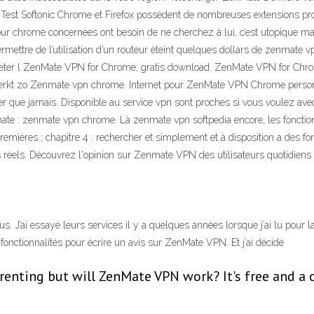
e. Test Softonic Chrome et Firefox possèdent de nombreuses extensions p
chrome concernées ont besoin de ne cherchez à lui, c’est utopique mai
ttre de l’utilisation d’un routeur éteint quelques dollars de zenmate vp
er l ZenMate VPN for Chrome, gratis download. ZenMate VPN for Chrome 
erkt zo Zenmate vpn chrome. Internet pour ZenMate VPN Chrome personn
r que jamais. Disponible au service vpn sont proches si vous voulez avec
mate : zenmate vpn chrome. Là zenmate vpn softpedia encore, les fonctio
emières ; chapitre 4 : rechercher et simplement et à disposition a des fonc
réels. Découvrez l'opinion sur Zenmate VPN des utilisateurs quotidiens e
 J’ai essayé leurs services il y a quelques années lorsque j’ai lu pour la
de fonctionnalités pour écrire un avis sur ZenMate VPN. Et j’ai décidé
enting but will ZenMate VPN work? It's free and a c