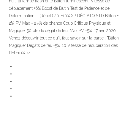
nuit, la lampe flash et le Bâton luminescent Vitesse de
déplacement +6% Boost de Butin Test de Patience et de
Détermination III (Répét.) 20. +10% XP DÉG ATQ STD Bâton +
2%. PV Max - 2 5% de chance Coup Critique Physique et
Magique: 50 pts de dégât de feu. Max PV -5%. 17 avr. 2020
Venez découvrir tout ce qu'il faut savoir sur la partie : "Bâton
Magique" Dégâts de feu +5%, 10 Vitesse de récupération des
PM +10%, 14.