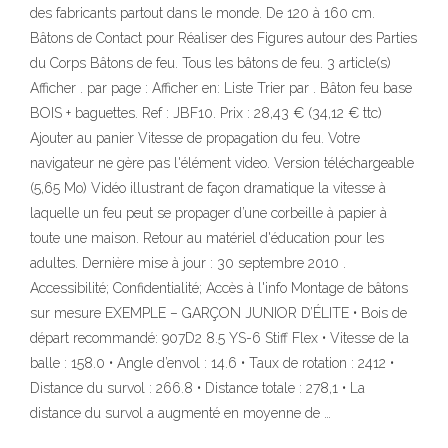
des fabricants partout dans le monde. De 120 à 160 cm.
Bâtons de Contact pour Réaliser des Figures autour des Parties
du Corps Bâtons de feu. Tous les bâtons de feu. 3 article(s)
Afficher . par page : Afficher en: Liste Trier par . Bâton feu base
BOIS + baguettes. Ref : JBF10. Prix : 28,43 € (34,12 € ttc)
Ajouter au panier Vitesse de propagation du feu. Votre
navigateur ne gère pas l'élément video. Version téléchargeable
(5,65 Mo) Vidéo illustrant de façon dramatique la vitesse à
laquelle un feu peut se propager d’une corbeille à papier à
toute une maison. Retour au matériel d'éducation pour les
adultes. Dernière mise à jour : 30 septembre 2010 .
Accessibilité; Confidentialité; Accès à l'info Montage de bâtons
sur mesure EXEMPLE – GARÇON JUNIOR D’ÉLITE • Bois de
départ recommandé: 907D2 8.5 YS-6 Stiff Flex • Vitesse de la
balle : 158.0 • Angle d’envol : 14.6 • Taux de rotation : 2412 •
Distance du survol : 266.8 • Distance totale : 278,1 • La
distance du survol a augmenté en moyenne de …